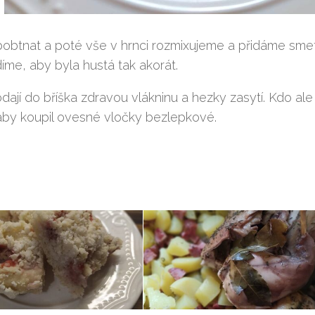
btnat a poté vše v hrnci rozmixujeme a přidáme sme
me, aby byla hustá tak akorát.
jí do bříška zdravou vlákninu a hezky zasytí. Kdo ale
aby koupil ovesné vločky bezlepkové.