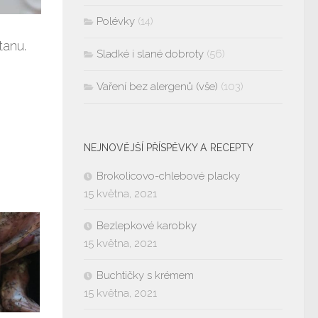
Polévky
(14)
tanu.
Sladké i slané dobroty
(56)
Vaření bez alergenů (vše)
(103)
NEJNOVĚJŠÍ PŘÍSPĚVKY A RECEPTY
Brokolicovo-chlebové placky
15 května, 2021
Bezlepkové karobky
15 května, 2021
Buchtičky s krémem
15 května, 2021