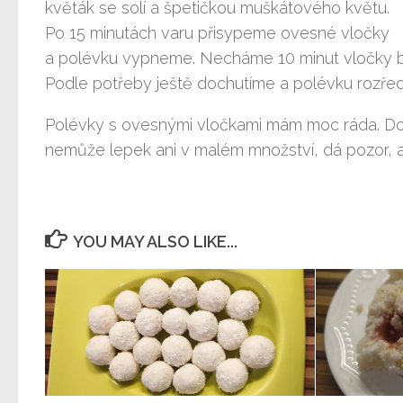
květák se solí a špetičkou muškátového květu.
Po 15 minutách varu přisypeme ovesné vločky
a polévku vypneme. Necháme 10 minut vločky bo
Podle potřeby ještě dochutíme a polévku rozředí
Polévky s ovesnými vločkami mám moc ráda. Doda
nemůže lepek ani v malém množství, dá pozor, 
YOU MAY ALSO LIKE...