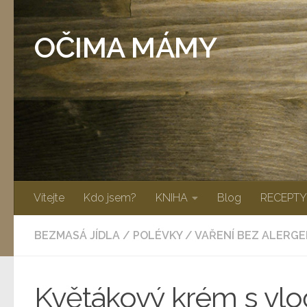
Skip to content
OČIMA MÁMY
Vítejte
Kdo jsem?
KNIHA
Blog
RECEPTY
BEZMASÁ JÍDLA
/
POLÉVKY
/
VAŘENÍ BEZ ALERGE
Květákový krém s vl