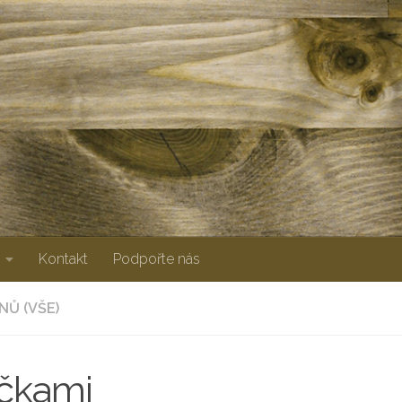
Kontakt
Podpořte nás
NŮ (VŠE)
očkami