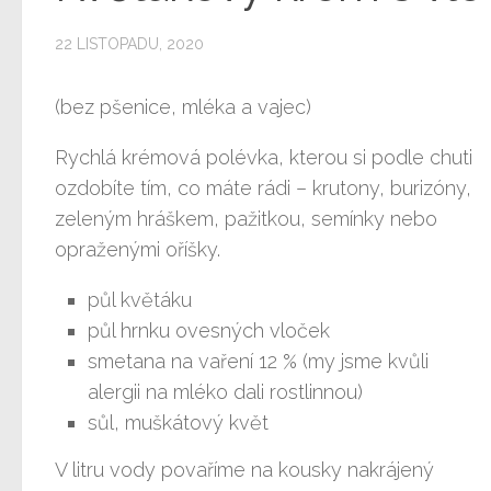
22 LISTOPADU, 2020
(bez pšenice, mléka a vajec)
Rychlá krémová polévka, kterou si podle chuti
ozdobíte tím, co máte rádi – krutony, burizóny,
zeleným hráškem, pažitkou, semínky nebo
opraženými oříšky.
půl květáku
půl hrnku ovesných vloček
smetana na vaření 12 % (my jsme kvůli
alergii na mléko dali rostlinnou)
sůl, muškátový květ
V litru vody povaříme na kousky nakrájený