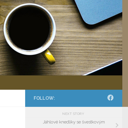
FOLLOW:
NEXT STORY
Jáhlové knedlíky se švestkovým