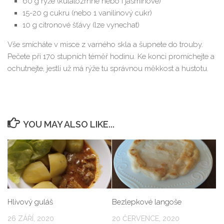
60 g rýže (kulatozrnné nebo i jasmínové)
15-20 g cukru (nebo 1 vanilinový cukr)
10 g citronové šťávy (lze vynechat)
Vše smícháte v misce z varného skla a šupnete do trouby.
Pečete při 170 stupních téměř hodinu. Ke konci promíchejte a
ochutnejte, jestli už má rýže tu správnou měkkost a hustotu.
YOU MAY ALSO LIKE...
Hlívový guláš
Bezlepkové langoše
26 ZÁŘÍ, 2020
20 ČERVENCE, 2020