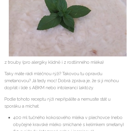
z trouby (pro alergiky klidně i z rostlinného mléka)
Taky máte rádi mléčnou rýži? Takovou tu opravdu
smetanovou? Já tedy moc! Dobrá zpráva je, že si ji mohou
dopřát i lidé s ABKM nebo intolerancí laktózy.
Podle tohoto receptu rýži nepřipálíte a nemusíte stát u
sporáku a míchat.
400 ml tučného kokosového mléka v plechovce (nebo
obyčejné kravské mléko smíchané s kelímkem smetany)