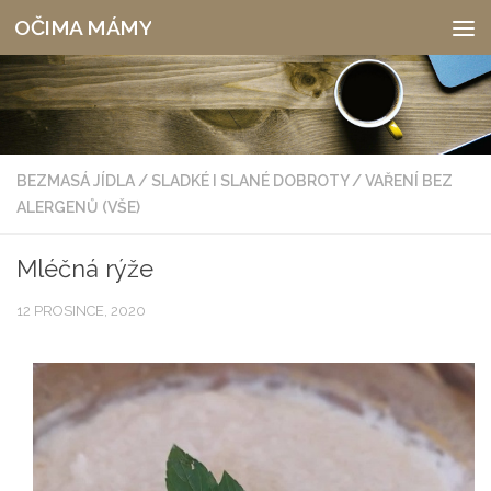
OČIMA MÁMY
Skip to content
BEZMASÁ JÍDLA
/
SLADKÉ I SLANÉ DOBROTY
/
VAŘENÍ BEZ
ALERGENŮ (VŠE)
Mléčná rýže
12 PROSINCE, 2020