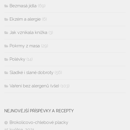
Bezmasá jídla
(69)
Ekzém a alergie
(6)
Jak vznikala knížka
(3)
Pokrmy z masa
(29)
Polévky
(14)
Sladké i slané dobroty
(56)
Vaření bez alergenů (vše)
(103)
NEJNOVĚJŠÍ PŘÍSPĚVKY A RECEPTY
Brokolicovo-chlebové placky
15 května, 2021